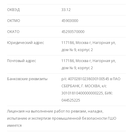
ОКВЭД
33.12
ОКТМО
45903000
ОКАТО
45293570000
Юридический адрес
117186, Москва г, Нагорная ул,
дом № 9, корпус 2
Почтовый адрес
117186, Москва г, Нагорная ул,
дом № 9, корпус 2
Банковские реквизиты
р/с 40702810238030100545 в ПАО
СБЕРБАНК, Г. МОСКВА, к/с
30101810400000000225, БИК:
044525225
Лицензия на выполнение работ по ревизии, наладке,
испытанию и экспертизе промышленной безопасности ГШО
имеется