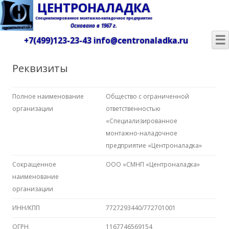
ЦЕНТРОНАЛАДКА
Специализированное монтажно-наладочное предприятие
Основано в 1967 г.
☰
+7(499)123-23-43
info@centronaladka.ru
Перейти к содержимому
Реквизиты
Полное наименование
Общество с ограниченной
организации
ответственностью
«Специализированное
монтажно-наладочное
предприятие «Центроналадка»
Сокращенное
ООО «СМНП «Центроналадка»
наименование
организации
ИНН/КПП
7727293440/772701001
ОГРН
1167746569154